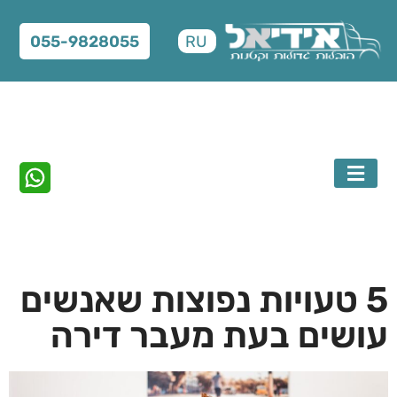
RU
055-9828055
לקבלת הצעת מחיר תשלחו תמונות או
תציינו באי
5 טעויות נפוצות שאנשים
סרטון וידאו לוואטסאפ
ההובלה, אי
ולאיזה תאר
עושים בעת מעבר דירה