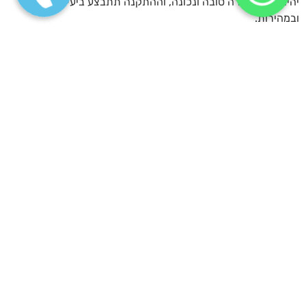
יהיה ארוז בצורה טובה ונכונה, וההתקנה תתבצע ביעילות
ובמהירות.
פנה אלינו עכשיו — ואנחנו נדאג לכל אריזת הרהיטים והרכבתם
בעת המעבר דירה בישראל!
FAQ
מה כלול בשירות אריזת והרכבת רהיטים בעת מעבר דירה?
שירות אריזת והרכבת רהיטים כולל פירוק מלא של הרהיטים,
אריזת כל הפריטים והחלקים בחומרים בטיחותיים, ולאחר מכן
הרכבתם במקום החדש. אנשי מקצוע מיומנים יוודאו
שהרהיטים נארזים ומועברים בצורה בטוחה.
למה כדאי לבחור במומחים לאריזת רהיטים בעת מעבר
דירה?
מקצוענים באריזת והרכבת רהיטים בעלי ניסיון והם מצוידים
בחומרים הנדרשים להעברת רהיטים בצורה בטוחה. הם
יכולים לצמצם את הסיכון לנזק ולחסוך לכם זמן, ולהימנע
מטעויות במהלך המעבר
.