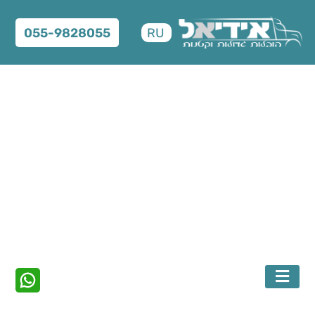
RU
055-9828055