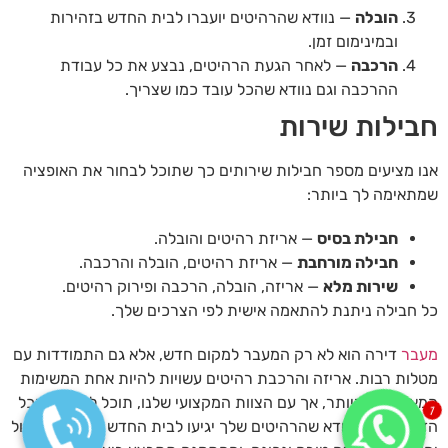
הובלה
— נוודא שהרהיטים יועברו לבית החדש בזהירות
ובמינימום זמן.
הרכבה
— לאחר הגעת הרהיטים, נבצע את כל עבודת
ההרכבה וגם נוודא שהכל עובד כמו שצריך.
חבילות שירות
אנו מציעים מספר חבילות שירותים כך שתוכל לבחור את האופציה
שמתאימה לך ביותר:
חבילת בסיס
— אריזת רהיטים והובלה.
חבילה מורחבת
— אריזת רהיטים, הובלה והרכבה.
שירות מלא
— אריזה, הובלה, הרכבה ופירוק רהיטים.
כל חבילה ניתנת להתאמה אישית לפי הצרכים שלך.
מעבר
דירה הוא לא רק המעבר למקום חדש, אלא גם התמודדות עם
מטלות רבות. אריזה והרכבת רהיטים עשויות להיות אחת המשימות
המאתגרות ביותר, אך עם הצוות המקצועי שלנו, תוכל להימנע מכל
1
הדאגות. אנו נוודא שהרהיטים שלך יגיעו לבית החדש בשלום, שהכול