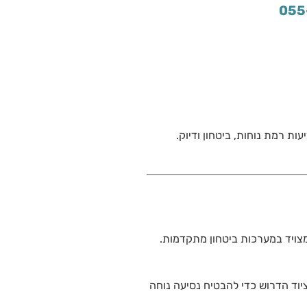
055
ות רמת נוחות, ביטחון ודיוק.
מצויד במערכות ביטחון מתקדמות.
ת במהלך הנסיעה. רכבי החברה מצוידים במושבים נוחים, בקרת אקלים, אינטרנט אלחוטי (Wi-Fi) וכל הציוד הדרוש כדי להבטיח נסיעה נוחה