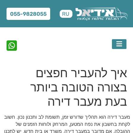
RU
055-9828055
לקבלת הצעת מחיר תשלחו תמונות או
תציינו באי
איך להעביר חפצים
סרטון וידאו לוואטסאפ
ההובלה, אי
ולאיזה תאר
בצורה הטובה ביותר
בעת מעבר דירה
מעבר דירה הוא תהליך שדורש זמן, תשומת לב ותכנון נכון. חשוב
לקחת בחשבון את נפח המטען, המרחק ולוחות הזמנים של
ההובלה. אם מדובר במעבר דירה, משרד או בית חדש, יש לתכנן