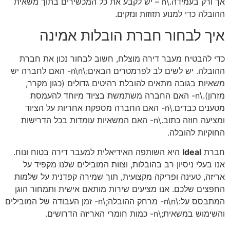
אך ורק בעמידה.\n – יש לקבע את כל המכשירים בתוך משאית
ההובלה כדי למנוע תזוזות ונזקים.
איך לבחור חברת הובלות אמינה
כדי להבטיח מעבר דירה מוצלח, חשוב לבחור נכון את חברת
ההובלה. יש לשים לב לפרמטרים הבאים:\n\n- האם לחברה יש
משאיות בגובה מתאים להובלת רהיטים גדולים (כגון מקרר,
מזרון).\n- האם החברה משתמשת בציוד מיוחד להעמסת
מטענים כבדים.\n- האם החברה מספקת אחריות על הציוד
ומציעה חוזה כתוב.\n- האם המשאיות עומדות בכל הדרישות
החוקיות להובלה.
חברת
Ideal
היא השותפה האידיאלית למעבר דירה בטוח ונוח.
אנו בעלי ניסיון רב בהובלות, וצוות המובילים שלנו מקפיד על
אריזה, טעינה ופריקה מקצועית, תוך שמירה קפדנית על שלמות
החפצים שלכם. אנו מציעים שירות מותאם אישית ותמחור הוגן
המתבסס על:\n\n- מרחק ההובלה;\n- זמן העבודה של המובילים
והשימוש במשאית;\n- כמות חומרי האריזה הדרושים.