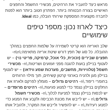
מראש כיצד להעביר את הרהיטים, מכשירי החשמל והחפצים
האישיים בצורה הבטוחה ביותר. הפתרון הטוב ביותר הוא לפנות
לחברה מקצועית המספקת שירותי הובלה, כמו
Ideal
.
כיצד לארוז נכון: מספר טיפים
שימושיים
שלב האריזה הוא קריטי לשמירה על שלמות החפצים במהלך
ההובלה. כל סוג של חפץ דורש שיטת אריזה מתאימה:\n\n-
חפצים שבירים (זכוכית, כלי אוכל, קרמיקה, פריטי נוי)
– יש
לעטוף בניילון בועות להגנה מפני זעזועים ושריטות.\n-
מכשירי
חשמל (טלוויזיות, מחשבים, מערכות שמע ווידאו)
– יש לעטוף
בניילון מגן ולהניח בארגזי קרטון קשיחים, תוך מילוי הרווחים
בחומרי ריפוד.\n-
רהיטים גדולים
– מומלץ לפרקם ולארוז את
החלקים בניילון נצמד כדי למנוע פגיעות.\n-
רהיטים מרופדים
–
יש לכסות בניילון נצמד למניעת לכלוך.\n-
מכשירי חשמל
גדולים
:\n – יש לייבש את מכונת הכביסה ולקבע את המנוע כדי
למנוע רעידות.\n – יש להפשיר ולייבש את המקרר, ולהוביל אותו