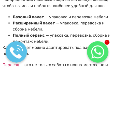
чтобы вы могли выбрать наиболее удобный для вас:
Базовый пакет
— упаковка и перевозка мебели.
Расширенный пакет
— упаковка, перевозка и
сборка мебели.
Полный сервис
— упаковка, перевозка, сборка и
демонтаж мебели.
1
Каждый пакет можно адаптировать под ваши
потребности.
Переезд
— это не только заботы о новых местах, но и
необходимость сделать так, чтобы процесс был
комфортным и безболезненным. Мы готовы взять на
себя упаковку и сборку мебели, чтобы вы могли
сосредоточиться на других важнейших аспектах
переезда. Наши профессионалы гарантируют, что ваш
переезд пройдет без лишних усилий и затрат.
Обращайтесь к нам — мы обеспечим качественную