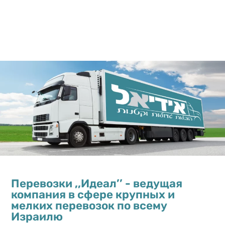
Для того чтобы получить цену
Укажите
на перевозку, отправьте
нужна пе
пожалуйста фотографии или
если ест
видео на Ватсап
вы бы хо
спасибо
Перевозки ,,Идеал’’ - ведущая
компания в сфере крупных и
мелких перевозок по всему
Израилю