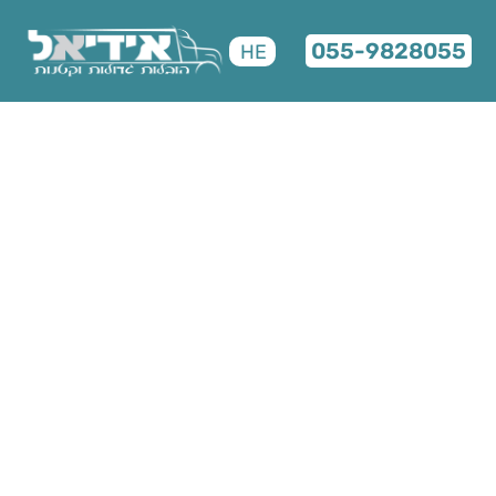
055-9828055
HE