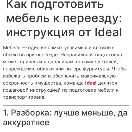
Как подготовить
на перевозку, отправьте
нужна пе
пожалуйста фотографии или
если ест
видео на Ватсап
вы бы хо
мебель к переезду:
спасибо
инструкция от Ideal
Мебель — один из самых уязвимых и сложных
объектов при переезде. Неправильная подготовка
может привести к царапинам, поломке деталей,
повреждению обивки или потере фурнитуры. Чтобы
избежать проблем и обеспечить максимальную
сохранность имущества, команда
Ideal
делится
пошаговой инструкцией по подготовке мебели к
транспортировке.
1. Разборка: лучше меньше, да
аккуратнее