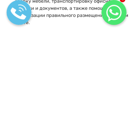
сборку мебели, транспортировку офисной
1
техники и документов, а также помощь в
организации правильного размещения на новом
месте.
Какие ошибки могут возникнуть при переезде
офиса?
Основные
ошибки при
переезде
включают неправильную упаковку
хрупких предметов, недостаточную маркировку
коробок, что усложняет процесс распаковки, и
отсутствие должного планирования для
транспортировки тяжелой офисной мебели.
Сколько времени займет переезд офиса?
Время переезда зависит от масштаба вашего
офиса. Обычно это занимает от одного до трех
рабочих дней, однако мы всегда стараемся
минимизировать время, чтобы не нарушать
рабочий процесс.