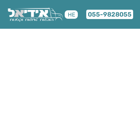
055-9828055
HE