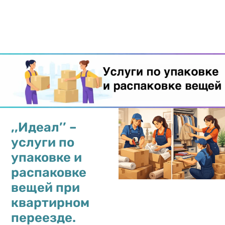
Для того чтобы получить цену
Укажите
на перевозку, отправьте
нужна пе
пожалуйста фотографии или
если ест
видео на Ватсап
вы бы хо
спасибо
,,Идеал’’ –
услуги по
упаковке и
распаковке
вещей при
квартирном
переезде.