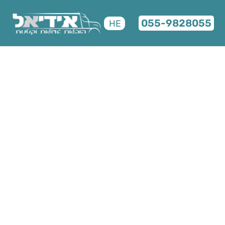
055-9828055
HE