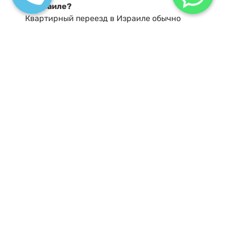
в Израиле?
Квартирный переезд в Израиле обычно
включает упаковку, транспортировку мебели и
личных вещей, разборку и сборку мебели, а
также установку бытовой техники. Некоторые
компании предлагают дополнительные услуги,
такие как уборка квартиры или хранение вещей.
Как подготовиться к квартирному переезду?
Для успешного переезда важно заранее
упаковать вещи, особенно хрупкие и ценные
предметы. Рекомендуется уведомить компанию
о особых требованиях или крупных предметах,
которые требуют особого внимания. Также,
стоит заранее разобрать мебель, если это
возможно.
Какие
ошибки при переезде
могут повлиять на
процесс?