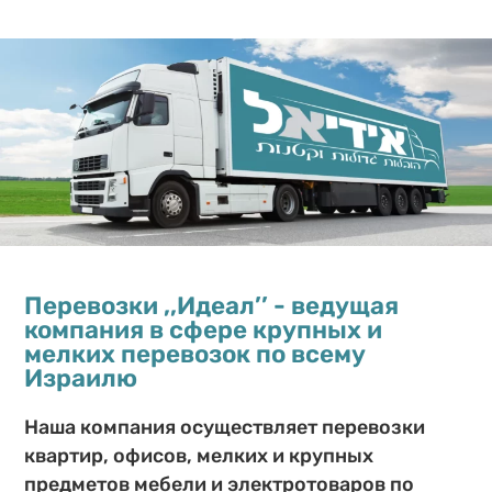
Для того чтобы получить цену
Укажите
на перевозку, отправьте
нужна пе
пожалуйста фотографии или
если ест
видео на Ватсап
вы бы хо
спасибо
Перевозки ,,Идеал’’ - ведущая
компания в сфере крупных и
мелких перевозок по всему
Израилю
Наша компания осуществляет перевозки
квартир, офисов, мелких и крупных
предметов мебели и электротоваров по