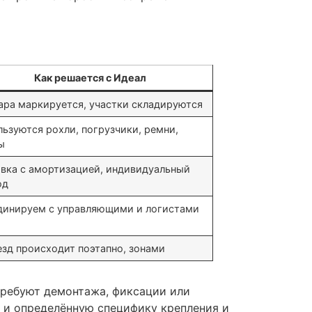
Как решается с Идеал
ара маркируется, участки складируются
ьзуются рохли, погрузчики, ремни,
ы
овка с амортизацией, индивидуальный
од
динируем с управляющими и логистами
зд происходит поэтапно, зонами
требуют демонтажа, фиксации или
но и определённую специфику крепления и