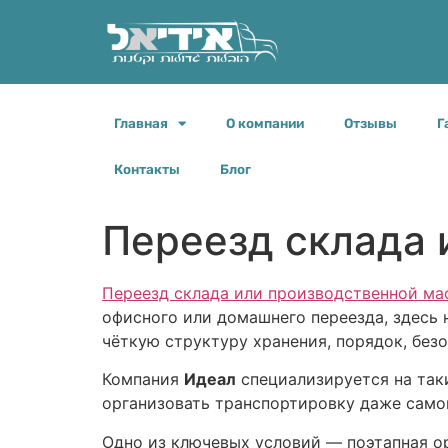
Главная
О компании
Отзывы
Г
Контакты
Блог
ографии
Укажите в каком городе вам нужна перевозка, какие эта
Переезд склада 
какую дату вы бы хотели переехать, спасибо
Переезд склада или производственной ма
офисного или домашнего переезда, здесь 
чёткую структуру хранения, порядок, без
Компания
Идеал
специализируется на так
организовать транспортировку даже самог
Одно из ключевых условий — поэтапная о