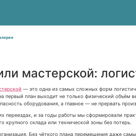
алерея
жи, если есть лифты и в
Для того чтобы получить цену на перево
или мастерской: логи
или видео на Ватсап
стерской
— это одна из самых сложных форм логистич
на первый план выходит не только физический объём в
опасность оборудования, а главное — не прервать прои
их переездах, и за годы работы мы сформировали пра
о крупного склада или технической зоны без потерь.
рганизация. Без чёткого плана перемещения даже сам