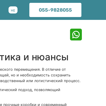
055-9828055
HE
зку, отправьте пожалуйста фотографии
Укажите в каком городе в
стика и нюансы
какую дату вы бы хотели
еского перемещения. В отличие от
ещей, но и необходимость сохранить
зводственный или логистический процесс.
ктический подход, позволяющий
ые прочные коробки и современный