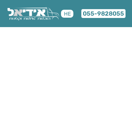
055-9828055
HE