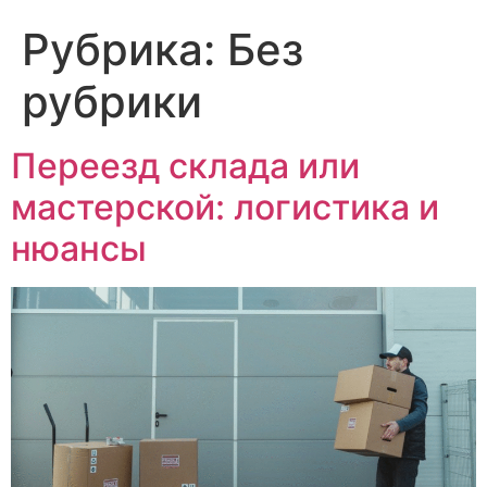
Для того чтобы получить цену
Укажите
Рубрика:
Без
на перевозку, отправьте
нужна пе
пожалуйста фотографии или
если ест
видео на Ватсап
вы бы хо
рубрики
спасибо
Переезд склада или
мастерской: логистика и
нюансы