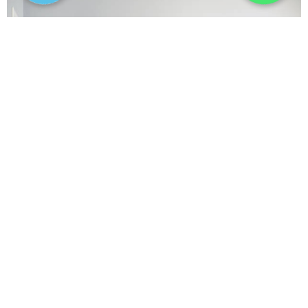
Планирование переезда — это важный процесс,
требующий внимания к деталям и четкой
организации. Правильная подготовка и пошаговое
выполнение задач помогут избежать стресса и
потери времени, а также сделают переезд более
эффективным и организованным. В этой статье мы
разберем ключевые этапы, которые необходимо